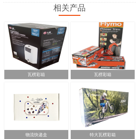
相关产品
瓦楞彩箱
瓦楞彩箱
物流快递盒
特大瓦楞彩箱