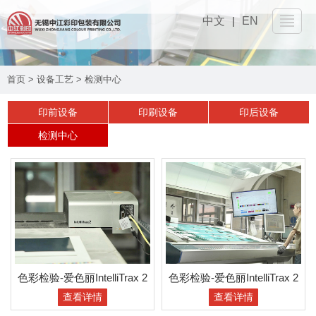
中文
|
EN
网站首页
首页
>
设备工艺
>
检测中心
关于我们
▼
印前设备
印刷设备
印后设备
产品介绍
▼
检测中心
设备工艺
▼
可持续性
▼
实时动态
▼
联系我们
色彩检验-爱色丽IntelliTrax 2
色彩检验-爱色丽IntelliTrax 2
▼
查看详情
查看详情