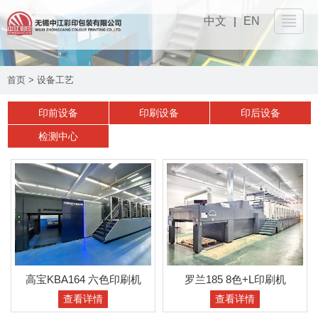
中文
|
EN
网站首页
首页
>
设备工艺
关于我们
▼
印前设备
印刷设备
印后设备
产品介绍
▼
检测中心
设备工艺
▼
可持续性
▼
实时动态
▼
联系我们
高宝KBA164 六色印刷机
罗兰185 8色+L印刷机
▼
查看详情
查看详情