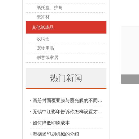
纸托盘、护角
缓冲材
其他纸成品
收纳盒
宠物用品
创意纸家居
热门新闻
· 画册封面覆亚膜与覆光膜的不同效果
· 无锡中江彩印告诉你怎样设置才出血才正确
· 如何降低印刷成本
· 海德堡印刷机械的介绍