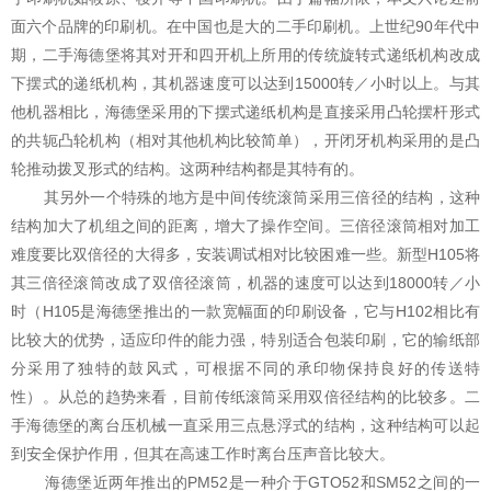
面六个品牌的印刷机。在中国也是大的二手印刷机。上世纪90年代中
期，二手海德堡将其对开和四开机上所用的传统旋转式递纸机构改成
下摆式的递纸机构，其机器速度可以达到15000转／小时以上。与其
他机器相比，海德堡采用的下摆式递纸机构是直接采用凸轮摆杆形式
的共轭凸轮机构（相对其他机构比较简单），开闭牙机构采用的是凸
轮推动拨叉形式的结构。这两种结构都是其特有的。
其另外一个特殊的地方是中间传统滚筒采用三倍径的结构，这种
结构加大了机组之间的距离，增大了操作空间。三倍径滚筒相对加工
难度要比双倍径的大得多，安装调试相对比较困难一些。新型H105将
其三倍径滚筒改成了双倍径滚筒，机器的速度可以达到18000转／小
时（H105是海德堡推出的一款宽幅面的印刷设备，它与H102相比有
比较大的优势，适应印件的能力强，特别适合包装印刷，它的输纸部
分采用了独特的鼓风式，可根据不同的承印物保持良好的传送特
性）。从总的趋势来看，目前传纸滚筒采用双倍径结构的比较多。二
手海德堡的离台压机械一直采用三点悬浮式的结构，这种结构可以起
到安全保护作用，但其在高速工作时离台压声音比较大。
海德堡近两年推出的PM52是一种介于GTO52和SM52之间的一