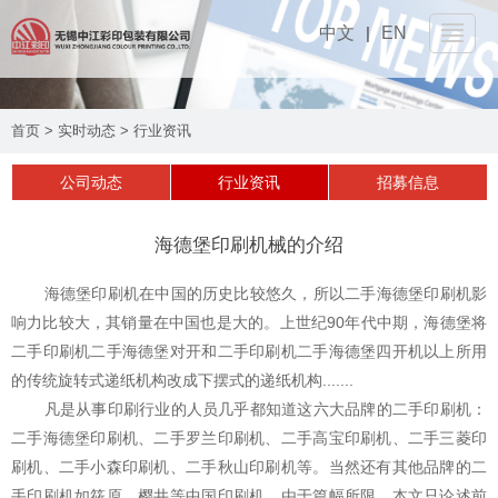
中文
|
EN
网站首页
首页
>
实时动态
>
行业资讯
关于我们
▼
公司动态
行业资讯
招募信息
产品介绍
▼
海德堡印刷机械的介绍
设备工艺
▼
海德堡印刷机在中国的历史比较悠久，所以二手海德堡印刷机影
可持续性
响力比较大，其销量在中国也是大的。上世纪90年代中期，海德堡将
▼
二手印刷机二手海德堡对开和二手印刷机二手海德堡四开机以上所用
实时动态
的传统旋转式递纸机构改成下摆式的递纸机构.......
▼
凡是从事印刷行业的人员几乎都知道这六大品牌的二手印刷机：
联系我们
二手海德堡印刷机、二手罗兰印刷机、二手高宝印刷机、二手三菱印
▼
刷机、二手小森印刷机、二手秋山印刷机等。当然还有其他品牌的二
手印刷机如筱原、樱井等中国印刷机。由于篇幅所限，本文只论述前