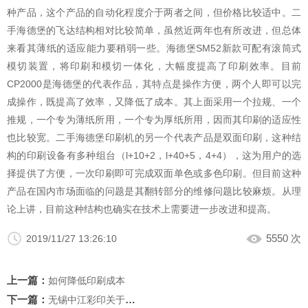
种产品，这个产品的自动化程度介于两者之间，但价格比较适中。二
手海德堡的飞达结构相对比较简单，虽然近两年也有所改进，但总体
来看其薄纸的适应能力要稍弱一些。海德堡SM52新款可配有滚筒式
模切装置，将印刷和模切一体化，大幅度提高了印刷效率。目前
CP2000是海德堡的代表作品，其特点是操作方便，两个人即可以完
成操作，既提高了效率，又降低了成本。其上面采用一个拉规、一个
推规，一个专为薄纸所用，一个专为厚纸所用，因而其印刷的适应性
也比较宽。二手海德堡印刷机的另一个代表产品是双面印刷，这种结
构的印刷设备有多种组台（l+10+2，l+40+5，4+4），这为用户的选
择提供了方便，一次印刷即可完成双面单色或多色印刷。但目前这种
产品在国内市场面临的问题是其翻转部分的维修问题比较麻烦。从理
论上讲，目前这种结构也确实在技术上需要进一步改进和提高。
5550 次
2019/11/27 13:26:10
上一篇：
如何降低印刷成本
下一篇：
无锡中江彩印关于三菱印刷机的介绍