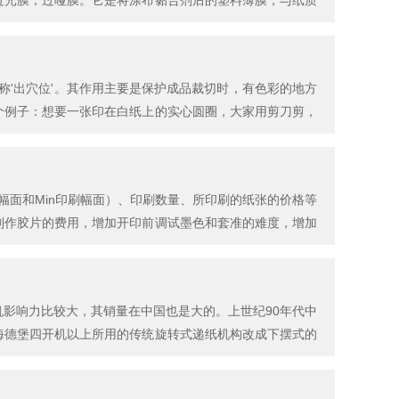
过光膜，过哑膜。它是将涂布黏合剂后的塑料薄膜，与纸质
目前常见的纸质印...
称'出穴位'。其作用主要是保护成品裁切时，有色彩的地方
个例子：想要一张印在白纸上的实心圆圈，大家用剪刀剪，
幅面和Min印刷幅面）、印刷数量、所印刷的纸张的价格等
制作胶片的费用，增加开印前调试墨色和套准的难度，增加
合经济效益...
影响力比较大，其销量在中国也是大的。上世纪90年代中
海德堡四开机以上所用的传统旋转式递纸机构改成下摆式的
的二手...