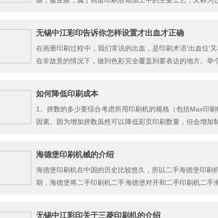
膜，覆亚膜，属于画册印刷后期加工中的主要工艺，又称为
印刷品经加热、加压后黏合在一起，形成纸塑合一的产品，它是
无锡中江彩印告诉你怎样设置才出血才正确
在画册印刷过程中，我们常说的出血，是印刷术语'出血位'又
在非故意的情况下，做到色彩完全覆盖到要表达的地方。举
如果大家按圆圈的边缘剪，不管多认真...
如何降低印刷成本
1、拼数的多少要综合考虑所用印刷机的规格（包括Max印刷
因素。因为增加拼数虽然可以降低彩页印刷数量，但会增加
试印纸张的损耗。当总的印刷数量较少时，增加拼数往往并不符
海德堡印刷机械的介绍
海德堡印刷机在中国的历史比较悠久，所以二手海德堡印刷机
期，海德堡将二手印刷机二手海德堡对开和二手印刷机二手
递纸机构.......凡是从事印刷行业的人员几乎都知道这六大品牌
无锡中江彩印关于三菱印刷机的介绍