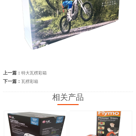
上一篇：
特大瓦楞彩箱
下一篇：
瓦楞彩箱
相关产品