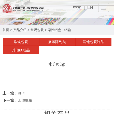
中文
|
EN
网站首页
首页
>
产品介绍
>
常规包装
>
柔性纸盒、纸箱
关于我们
▼
常规包装
展示陈列类
其他包装制品
产品介绍
▼
其他纸成品
设备工艺
▼
水印纸箱
可持续性
▼
实时动态
▼
上一篇：
彩卡
联系我们
下一篇：
▼
水印纸箱
相关产品