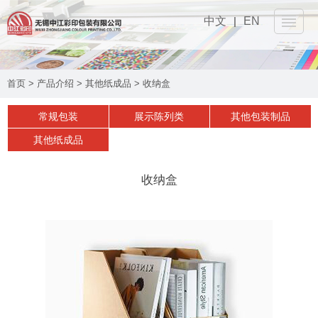
中文
|
EN
网站首页
首页
>
产品介绍
>
其他纸成品
>
收纳盒
关于我们
▼
常规包装
展示陈列类
其他包装制品
产品介绍
▼
其他纸成品
设备工艺
▼
收纳盒
可持续性
▼
实时动态
▼
联系我们
▼