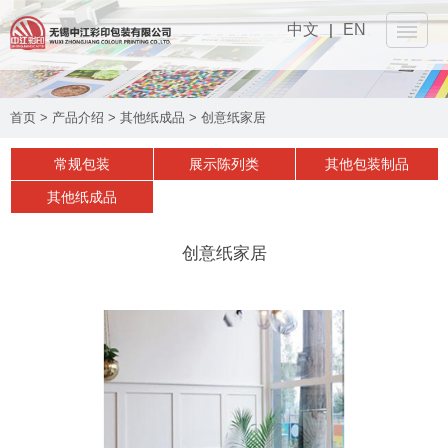
中文
|
EN
网站首页
首页
>
产品介绍
>
其他纸成品
>
创意纸家居
关于我们
▼
常规包装
展示陈列类
其他包装制品
产品介绍
▼
其他纸成品
设备工艺
▼
创意纸家居
可持续性
▼
实时动态
▼
联系我们
▼