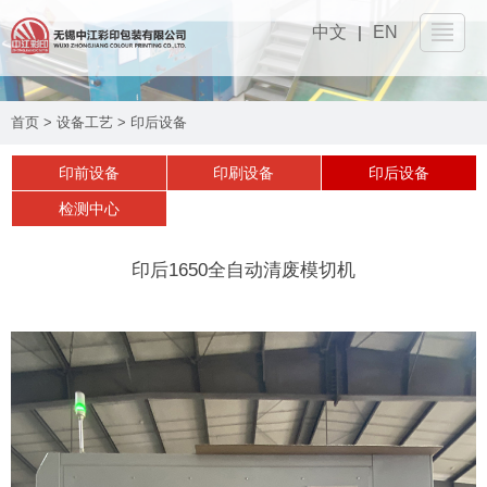
中文
|
EN
网站首页
首页
>
设备工艺
>
印后设备
关于我们
▼
印前设备
印刷设备
印后设备
产品介绍
▼
检测中心
设备工艺
▼
印后1650全自动清废模切机
可持续性
▼
实时动态
▼
联系我们
▼