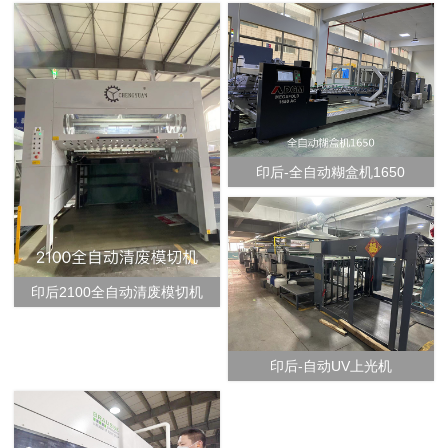
印后-全自动糊盒机1650
印后2100全自动清废模切机
印后-自动UV上光机