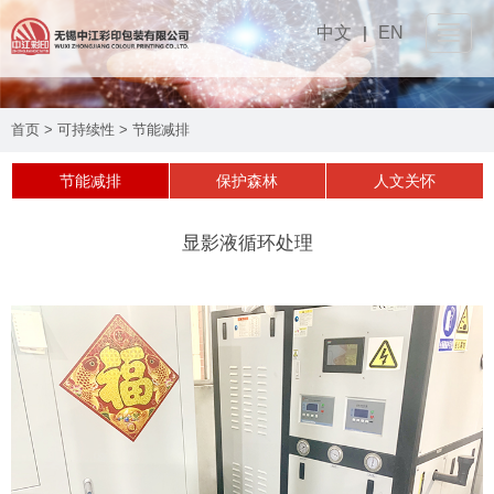
中文
|
EN
网站首页
首页
>
可持续性
>
节能减排
关于我们
▼
节能减排
保护森林
人文关怀
产品介绍
▼
显影液循环处理
设备工艺
▼
可持续性
▼
实时动态
▼
联系我们
▼